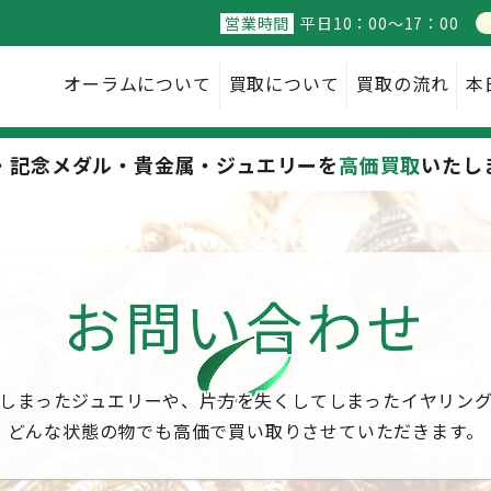
営業時間
平日10：00～17：00
オーラム
について
買取に
ついて
買取の
流れ
本
・記念メダル・貴金属・ジュエリーを
高価買取
いたし
お問い合わせ
しまったジュエリーや、片方を失くしてしまったイヤリン
どんな状態の物でも高価で買い取りさせていただきます。