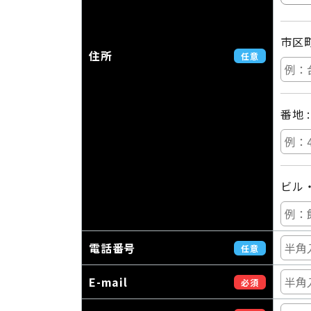
市区町
住所
任意
番地 
ビル
電話番号
任意
E-mail
必須