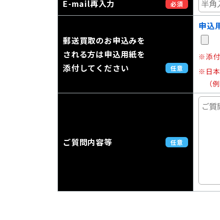
E-mail再入力
必須
申込
郵送買取のお申込みを
される方は申込用紙を
※添付
添付してください
任意
※日
（例
ご質問内容等
任意