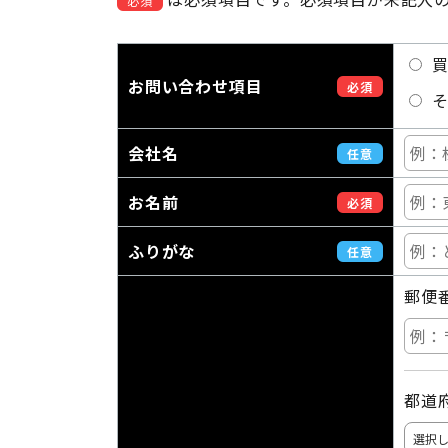
必須
買
お問い合わせ項目
必須
そ
会社名
任意
お名前
必須
ふりがな
任意
郵便番
都道府