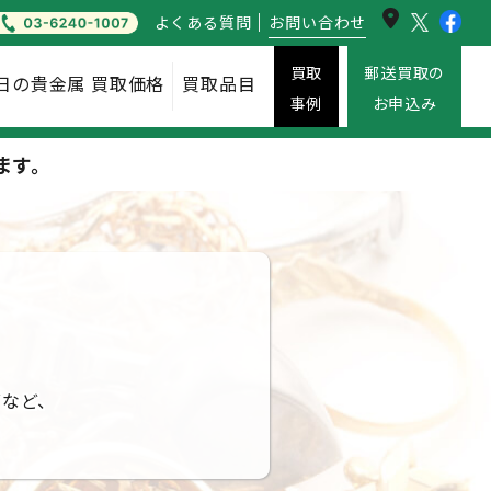
よくある
質問
お問い
合わせ
買取
郵送買取の
日の貴金属
買取価格
買取
品目
事例
お申込み
ます。
グなど、