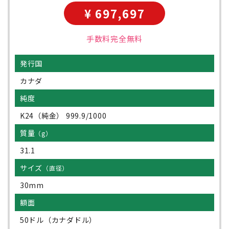
¥ 697,697
手数料完全無料
発行国
カナダ
純度
K24（純金） 999.9/1000
質量
（g）
31.1
サイズ
（直径）
30mm
額面
50ドル（カナダドル）