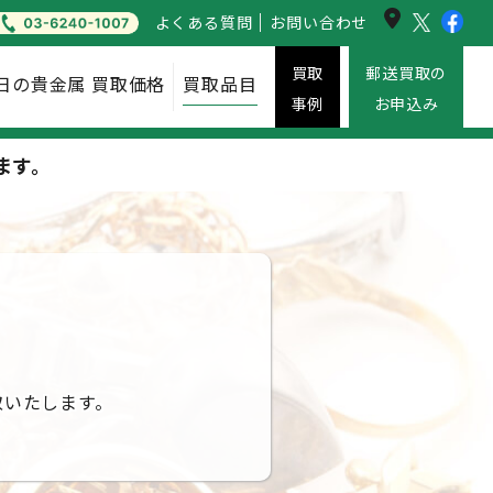
よくある
質問
お問い
合わせ
買取
郵送買取の
日の貴金属
買取価格
買取
品目
事例
お申込み
ます。
取いたします。