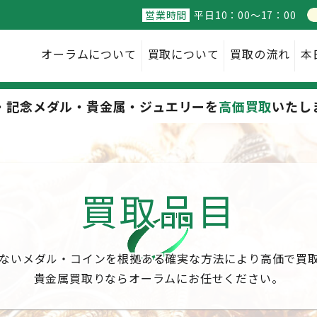
営業時間
平日10：00～17：00
オーラム
について
買取に
ついて
買取の
流れ
本
・記念メダル・貴金属・ジュエリーを
高価買取
いたし
買取品目
ないメダル・コインを根拠ある確実な方法により高価で買
貴金属買取りならオーラムにお任せください。