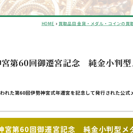
HOME
買取品目 金貨・メダル・コインの買
神宮第60回御遷宮記念 純金小判型
に行われた第60回伊勢神宮式年遷宮を記念して発行された公式
神宮第60回御遷宮記念 純金小判型メ